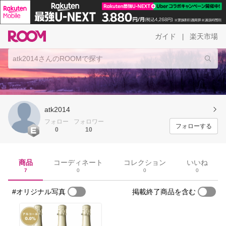
ガイド
楽天市場
|
atk2014
フォロー
フォロワー
フォローする
0
10
商品
コーディネート
コレクション
いいね
7
0
0
0
#オリジナル写真
掲載終了商品を含む