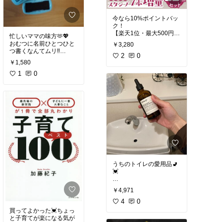
今なら10%ポイントバッ
ク！
【楽天1位・最大500円O
忙しいママの味方🫶💖
FF】
おむつに名前ひとつひと
￥3,280
お名前スタンプ + お名前
つ書くなんてムリ‼️
2
0
これがあれば3分で終わ
￥1,580
る🤩
1
0
#便利グッズ
#入園準備
#保育園準備
#オリジナル
写真
うちのトイレの愛用品🚽
💓
#オリジナル写真
#ママに
￥4,971
優しい
#プチギフト
#ス
トック
4
#新生活
0
買ってよかった💓ちょっ
と子育てが楽になる気が