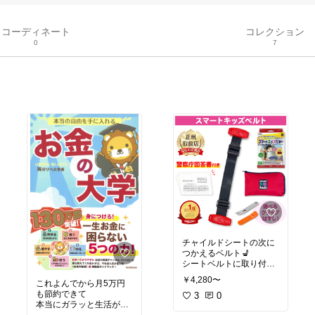
コーディネート
コレクション
0
7
チャイルドシートの次に
つかえるベルト💺
シートベルトに取り付け
るだけ✨
￥4,280〜
これよんでから月5万円
警察庁にも公認されてる
も節約できて
製品だから安心だよ🌿
3
0
本当にガラッと生活が変