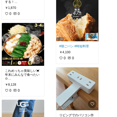
#私の本棚
#推し活
#おす
￥1,870
すめ
0
0
#朝ごパン
#時短料理
￥4,100
0
0
これめっちゃ美味しい💓
年末にみんなで食べたい
#ごちそう
#おうちごはん
￥8,128
#お試しセット
#晩ご飯の
救世主
0
0
リビングでのパソコン作