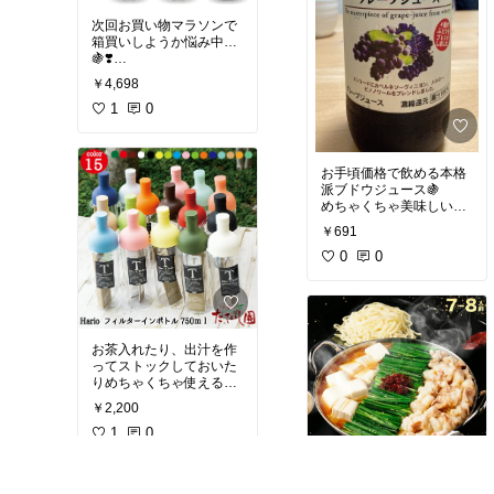
次回お買い物マラソンで
箱買いしようか悩み中…
🍇❣️
￥4,698
#パケ買い
#ティータイム
#ストック
1
0
#我が家のお取
り寄せ
お手頃価格で飲める本格
派ブドウジュース🍇
めちゃくちゃ美味しいの
でオススメ✨
￥691
#オリジナル写真
0
0
#おうち
カフェ
#ストック
#ティ
ータイム
お茶入れたり、出汁を作
ってストックしておいた
#あったら便利
#キッチン
￥2,200
の相棒
1
0