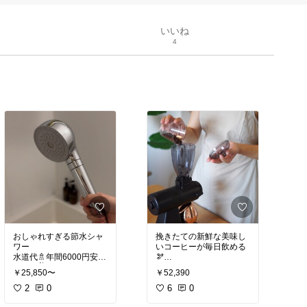
いいね
4
おしゃれすぎる節水シャ
挽きたての新鮮な美味し
ワー
いコーヒーが毎日飲める
水道代🚿年間6000円安く
🫘
なった✌️
コーヒー好きさんにおす
￥25,850〜
￥52,390
すめ☕️
#シャワーヘッド
2
0
#節水シ
6
0
ャワー
#オリジナル写真
#オリジナル写真
#グライ