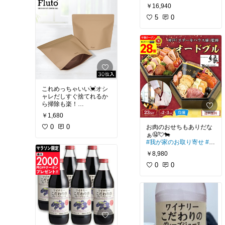
ずガシガシいけちゃいま
我が家も買いました❗️
￥16,940
す🤭
#オリジナル写真
5
0
#プレゼ
ント
#誕生日プレゼント
#クリスマスプレゼント
#
おうち時間充実
これめっちゃいい💓オシ
ャレだしすぐ捨てれるか
#便利グッズ
#ママに優し
￥1,680
い
#新生活
#サニタリー
ボックス
0
0
#お掃除グッズ
お肉のおせちもありだな
#我が家のお取り寄せ
#お
せち
￥8,980
0
0