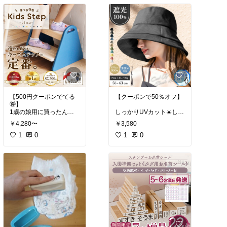
#ママに優しい
ンダー
#コーヒーメー
カー
#コーヒー
【500円クーポンでてる
【クーポンで50％オフ】
🉐】
1歳の娘用に買ったんだ
しっかりUVカット☀️して
けどめちゃくちゃ良い✨
くれる！
￥4,280〜
￥3,580
組み立ても簡単で色合い
これからの時期必須🌻👒
がカラフルで可愛いよ😊
1
0
1
0
#ママに優しい
#出産祝い
#キッズステップ