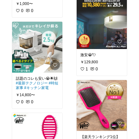
￥1,000〜
0
0
激安😭💘
￥129,800
1
0
#最新テクノロジー
#時短
家事
#キッチン家電
￥14,800〜
0
0
【楽天ランキング1位】