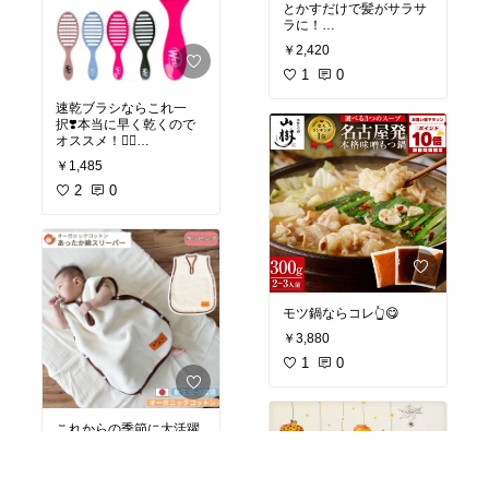
とかすだけで髪がサラサ
ラに！
濡れた髪でも使えるのが
￥2,420
嬉しい🌷
頭皮マッサージもできる
1
0
優れもの👩✨
速乾ブラシならこれ一
#時短美容
#おすすめスキ
択❣️本当に早く乾くので
ンケア
#美容マニア
#ブ
オススメ！💇‍♀️
ラシ
￥1,485
#時短美容
#ベストコスメ
#ブラシ
2
0
モツ鍋ならコレ👆😋
￥3,880
1
0
これからの季節に大活躍
のスリーパー👶オーガニ
ックで安心💓
￥4,620