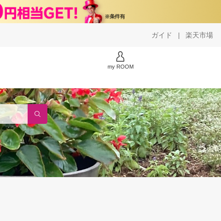
ガイド
楽天市場
|
my ROOM