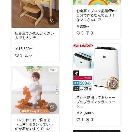
お食事エプロン必須🧒❣️✨
自分で作るなんてムリ！
なママさんに♡
種類も豊富でオスス
￥330〜
メ〜！
5
0
組み立てがめんどくさい
人でも大丈夫！
#オリジナル写真
#プレマ
マ
#マタママ
#入園準備
#
1歳7ヶ月から使い始めた
￥15,680〜
保育園準備
机🌸
シールブックしたりお絵
1
0
描きしたりこの机かなり
#オリジナル写真
#新居準
備
#子供部屋
昔から愛用してるシャー
プのプラズマクラスター
#最新テクノロジー
#おう
￥21,600〜
ち時間充実
#生活家電
1
0
コレふわふわで良さそ
う…💓✨ボタンっていう
のが着せやすくていいよ