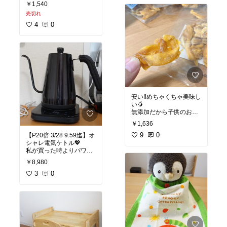
わった🥺💖
#ママに優しい
#キッズベ
￥1,540
ルト
#チャイルドシー
売切れ
誰にでもできることしか
ト
かいてないから
4
0
ほんとにわかりやすくて
めちゃくちゃおすすめ！
#おすすめ
#私の本棚
#ベ
ストセラー
#お金の大学
#資産形成
安い‼️めちゃくちゃ美味し
い🥭
無添加だから子供のおや
つにもあげてます🧒♡
￥1,636
#自分へのご褒美
9
0
#我が家
【P20倍 3/28 9:59迄】オ
のお取り寄せ
#お試しス
シャレ電気ケトル💖
イーツ
私が買った時よりパワー
#オリジナル写真
アップしてる😳✨
￥8,980
1℃単位でお湯が沸かせ
る！
3
0
これめっちゃ便利だ
よ！！！
#オリジナル写真
#おうち
時間充実
#スマート家電
#生活家電