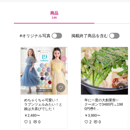
商品
146
#オリジナル写真
掲載終了商品を含む
めちゃくちゃ可愛い！
年に一度の大創業祭✨
ラプンツェルみたい！と
クーポンで3480円→198
娘は大喜びでした！
0円😳‼️
ほんっっっっまに美味し
￥2,480〜
￥3,980〜
すぎる！！！！！
1
0
2
0
#オリジナル写真
#おうち