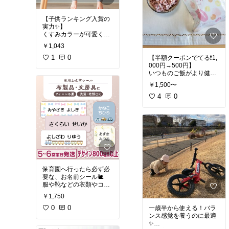
【子供ランキング入賞の
実力✨】
くすみカラーが可愛くて
伸縮性があるから
￥1,043
子供達ものびのび遊べる‼️
オーガニックコットンな
1
0
【半額クーポンでてる❗️1,
のが嬉しい😊
000円→500円】
いつものご飯がより健康
#着心地重視
的に🍚☘️
￥1,500〜
#オリジナル写真
4
0
#ごちそ
う
#お弁当づくり
#健康
ご飯
保育園へ行ったら必ず必
要な、お名前シール🐌
服や靴などの衣類やコッ
プや哺乳瓶などの食器
￥1,750
に❣️
どこにでも貼れて剥がれ
0
0
一歳半から使える！バラ
にくいので
ンス感覚を養うのに最適
食洗機や洗濯機も気にせ
✨