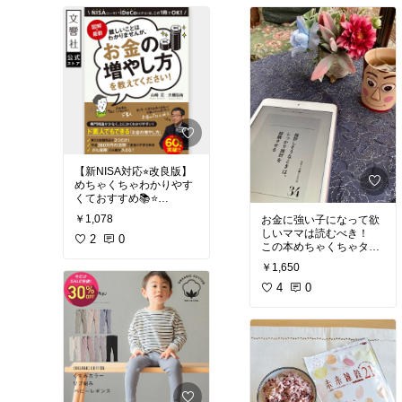
ごはん
#晩ご飯の救世主
#晩酌のおとも
【新NISA対応⭐︎改良版】
めちゃくちゃわかりやす
くておすすめ📚⭐️
￥1,078
お金に強い子になって欲
#ベストセラー
#おすすめ
しいママは読むべき！
本
2
#新NISA
0
#お金の本
この本めちゃくちゃタメ
になる📖✨
￥1,650
2歳の娘に実践中…🧒💰
4
0
#オリジナル写真
#読書記
録
#ベストセラー
#おす
すめコミック