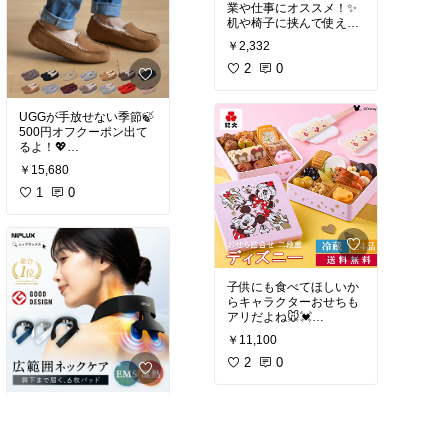
業や仕事にオススメ！✨
机や椅子に挟んで使える
￥2,332
#オリジナル写真
#最新テ
クノロジー
2
0
#仕事効率化
#テレワーク
#あったら便
利
#PCアクセサリー
UGGが手放せない季節🍃
500円オフクーポン出て
るよ！💖
￥15,680
#パンプス
#足元倶楽部
#
フラットシューズ
1
0
子供にも食べてほしいか
らキャラクターおせちも
アリだよね🐭💓
￥11,100
#我が家のお取り寄せ
#お
せち
2
0
話題のやつ🫢💓
￥13,860〜