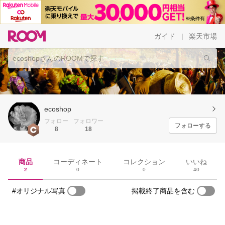
ガイド
楽天市場
|
ecoshop
フォロー
フォロワー
フォローする
8
18
商品
コーディネート
コレクション
いいね
2
0
0
40
#オリジナル写真
掲載終了商品を含む