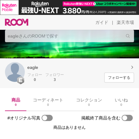
ガイド
楽天市場
|
eagle
フォロー
フォロワー
フォローする
0
3
商品
コーディネート
コレクション
いいね
0
0
0
0
#オリジナル写真
掲載終了商品を含む
商品はありません