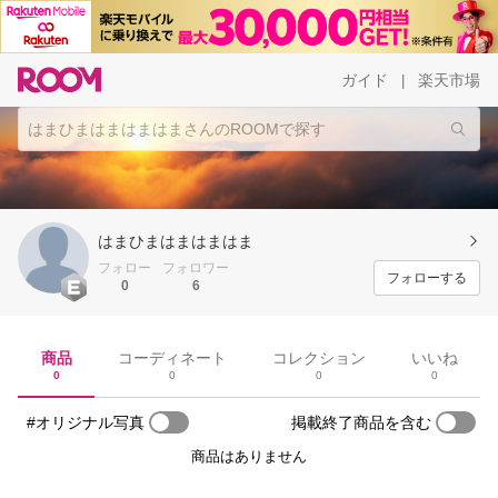
ガイド
楽天市場
|
はまひまはまはまはま
フォロー
フォロワー
フォローする
0
6
商品
コーディネート
コレクション
いいね
0
0
0
0
#オリジナル写真
掲載終了商品を含む
商品はありません