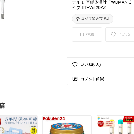
テルモ 基礎体温計「WOMAN
イプ ET−W520ZZ
コジマ楽天市場店
投稿
いいね
いいね(0人)
コメント(0件)
稿