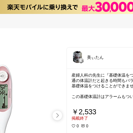
美ぃたん
産婦人科の先生に『基礎体温を
通の体温計だと起きる時間もバ
基礎体温をつけることができま
この基礎体温計はアラームもつ
とができ自動保存できます。
グラフで体温の変化も見ること
￥2,533
面倒臭がりな女子にオススメな
掲載終了
0
0