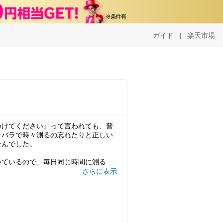
ガイド
楽天市場
|
つけてください』って言われても、普
ラバラで時々測るの忘れたりと正しい
せんでした。
いているので、毎日同じ時間に測るこ
さらに表示
ができるので、排卵日もわかります。
基礎体温計です。