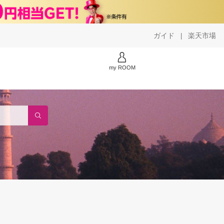
ガイド
楽天市場
|
my ROOM