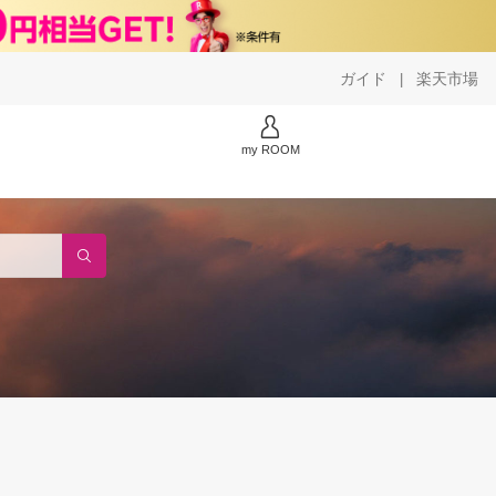
ガイド
楽天市場
|
my ROOM