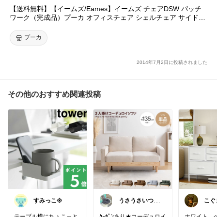
【送料無料】【イームズ/Eames】イームズ チェアDSW パッチ
ワーク（完成品）プーカ オフィスチェア シェルチェア サイドチ
ェア イス 椅子 おしゃれ ファブリック DSW ダイニングチェア
リプロダクト インテリア パーソナルチェア イームズチェアー 家
プーカ
具 モダン pooka
2014年7月2日に投稿されました
その他のおすすめ関連投稿
すみっこ𖧷
うさうさいつも
こぐ
ご訪問ありがと
毎日感
うです🐰✨
テーブル横にちょこっと
ｸｰﾎﾟﾝあり★コーデュロイ
ホワイト、