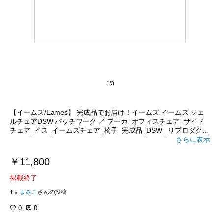
1/3
【イームズ/Eames】 完成品でお届け！イームズ イームズ シェ
ルチェアDSW パッチワーク ／ プーカ_オフィスチェア_サイド
チェア_イス_イームズチェア_椅子_完成品_DSW_ リプロダクト
_イ-ムズチェア布_ダイニングチェア_インテリア_パーソナルチ
さらに表示
ェア_新生活_通販_pooka
￥11,800
掲載終了
まみこ
さんの投稿
0
0