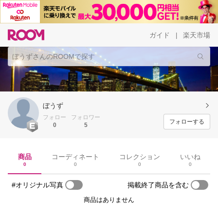
ガイド
楽天市場
|
ぼうず
フォロー
フォロワー
フォローする
0
5
商品
コーディネート
コレクション
いいね
0
0
0
0
#オリジナル写真
掲載終了商品を含む
商品はありません