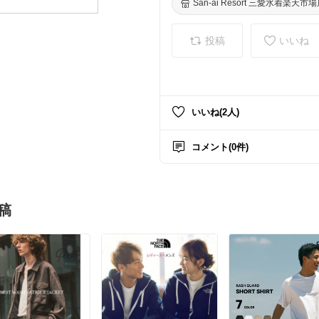
San-ai Resort 三愛水着楽天市
投稿
いいね
いいね(2人)
コメント(0件)
稿