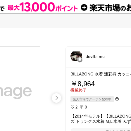
devilbi-mu
BILLABONG 水着 迷彩柄 カ
￥8,964
掲載終了
楽天市場でクーポン配布中
2
0
【2014年モデル】【BILLAB
ズ トランクス水着 M,L 水着 み