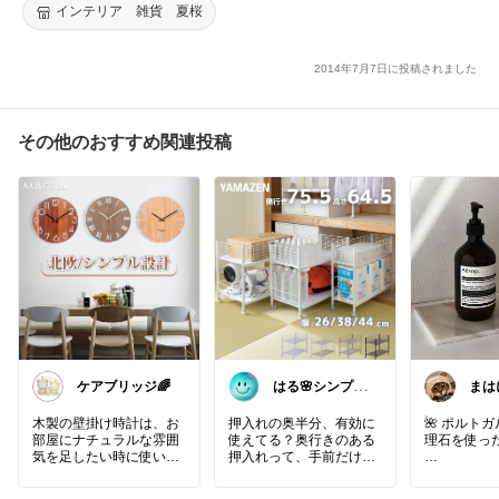
インテリア 雑貨 夏桜
2014年7月7日に投稿されました
その他のおすすめ関連投稿
ケアブリッジ🌈
はる🌸シンプル
まは
＆便利な暮らし
木製の壁掛け時計は、お
押入れの奥半分、有効に
🌺 ポルト
部屋にナチュラルな雰囲
使えてる？奥行きのある
理石を使っ
気を足したい時に使いや
押入れって、手前だけ使
すそう。
って奥は物置になりがち
シンプルな文字盤で見や
だよね。かがんで、腕を
洗面所でソ