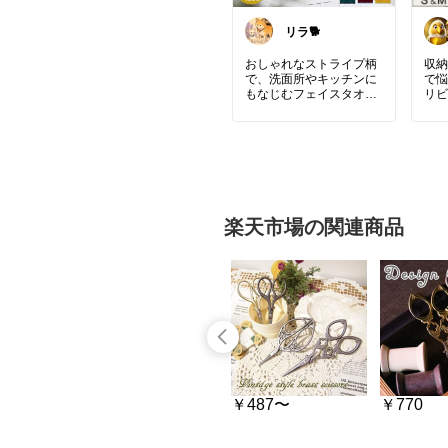
リラ🐕
おしゃれなストライプ柄
収納
で、洗面所やキッチンに
で悩
もなじむフェイスタオル
リビ
✨
けで
だか
コーマ綿100％でふわふ
整理
わの肌ざわりと吸水性が
天然
魅力💧
ヤシ
毎日使うタオルだからこ
編み
そ、デザインにもこだわ
持ち
りたい方におすすめで
大小
楽天市場の関連商品
す！
でか
ら癒
#フェイスタオル
#タオル
🤍
#ストライプ
#北欧インテ
リア
#韓国インテリア
#
#収
コーマ綿
#コットン100
#
#ウ
吸水タオル
#新生活
#洗
#バ
面所
#キッチン
#暮らし
#手
を整える
#インテリア
#
#天
生活雑貨
#持
#か
#小
￥550
￥487〜
￥770
#リ
#玄
#ナ