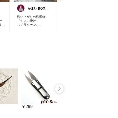
かまい🪴QOL上
みなみっくす🛍️
げる家具と寝具
💓
紹介
洗い上がりの洗濯物
定価以下で買える！
お絵
バー
「ちょい掛け」
キティのタイルシール！
り付
してラクチン。
大人
#シール
#サンリオ
#ハロ
🌿
ーキティ
#かわいい
#タ
🎨
天市
イルシール
くな
𓊇
洗濯機まわりって
意外と小物で散らかっち
5歳
で
ゃう。
まに
 5層
洗剤やハンガー、タオル
漫画
外機
が
ン遊
よけ
ガチャガチャ……
の創
暑さ対
ます
エネ
お宅の洗濯置き場
しな
いかがですか？
カラ
ーカ
これひとつで、
ック
貨屋さ
家事がやりやすくなる
併用
ラックです。
なお
✨
🌿
おう
￥299
￥750
￥1,290
縦型にしろドラム型にし
作・
ろ
めで
洗濯機のタイプによらず