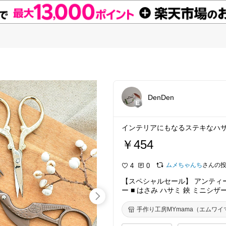
DenDen
インテリアにもなるステキなハ
￥454
ムメちゃんち
さんの
4
0
【スペシャルセール】 アンティー
ー ■ はさみ ハサミ 鋏 ミニシザ
グ 道具 プレゼント クラフト ■
手作り工房MYmama（エムワイ