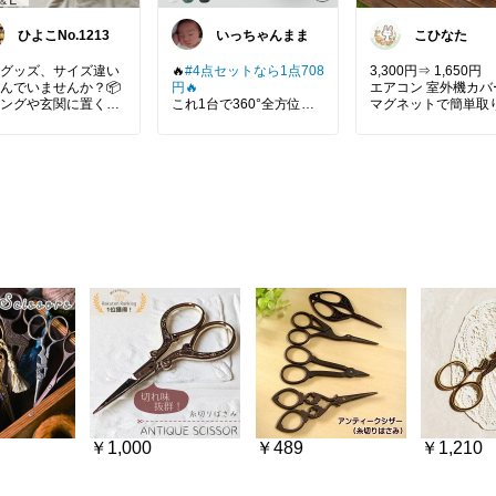
ひよこNo.1213
いっちゃんまま
こひなた
グッズ、サイズ違い
🔥
#4点セットなら1点708
3,300円⇒ 1,650円
んでいませんか？📦
円🔥
エアコン 室外機カ
ングや玄関に置くだ
これ1台で360°全方位ガ
マグネットで簡単取
、S/M/Lの3点セット
ード🛡️コンセントに挿す
け♪
ら用途別にすっきり
だけの簡単虫よけ！
✨
𓊆詳しくは右下『楽
素材のウォーターヒ
寝室、子供部屋、キッチ
場で見る』へどうぞ🎀
ンスを職人が丁寧に
ン、トイレなど、場所を
込み、持ち手付きで
選ばずどこでも使えま
26/08/15 23：29ま
運びもラクラク🤍
す。超音波式なので、小
サイズが重なる姿ま
さなお子様やペットがい
アルミ 大型 おしゃれ
わいい、収納しなが
るご家庭でも安心◎
構造 遮熱カバー 室
される時間が嬉しい
表面温度約-23℃ 日
さらに、夜間照明として
カバー （直射日光 
使えるLEDライト付き💡
策 遮熱 磁石 節電 省
納バスケット
眩しすぎない優しい光な
アルミ ギラギラ反射
ォーターヒヤシンス
ので、寝室のナイトライ
い パネル シート）
スケット3点セット
トや常夜灯としてもぴっ
編みバスケット
たりです。
Shop：くらしの雑
然素材
ん
ち手付き収納
コンパクトだから室内だ
ご収納
けでなく、旅行先やアウ
物収納
トドアへの持ち運びにも
￥1,000
￥489
￥1,210
ビング収納
便利👌
関収納
チュラルインテリア
【主な対象害虫】