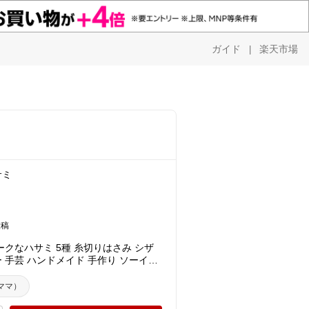
ガイド
楽天市場
|
サミ
投稿
クなハサミ 5種 糸切りはさみ シザ
ー 手芸 ハンドメイド 手作り ソーイン
ママ）