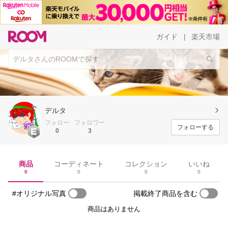
ガイド
楽天市場
|
デルタ
フォロー
フォロワー
フォローする
0
3
商品
コーディネート
コレクション
いいね
0
0
0
0
#オリジナル写真
掲載終了商品を含む
商品はありません