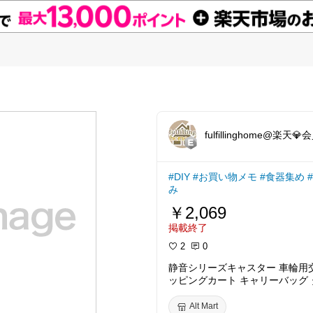
fulfillinghome@楽天💎
#DIY
#お買い物メモ
#食器集め
み
￥2,069
掲載終了
2
0
静音シリーズキャスター 車輪用
ッピングカート キャリーバッグ
替え DIY 修理 交換 (75×6×24 mm
Alt Mart