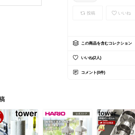
投稿
いいね
この商品を含むコレクション
いいね(2人)
コメント(0件)
稿