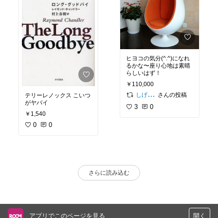
ヒヨコの気分(^.^)になれ
るかな〜座り心地は素晴
らしいはず！
￥110,000
さんの投稿
しげぽん（ありがとうございます(ӦｖӦ)
テリーレノックス こいつ
がヤバイ
3
0
￥1,540
0
0
さらに読み込む
アプリでこのページを見る
開く