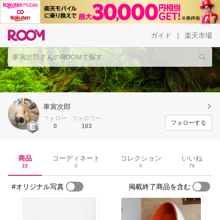
ガイド
楽天市場
|
車寅次郎
フォロー
フォロワー
フォローする
0
103
商品
コーディネート
コレクション
いいね
22
0
0
76
#オリジナル写真
掲載終了商品を含む