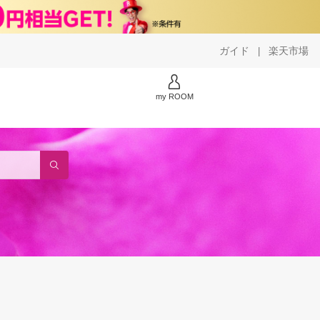
ガイド
楽天市場
|
my ROOM