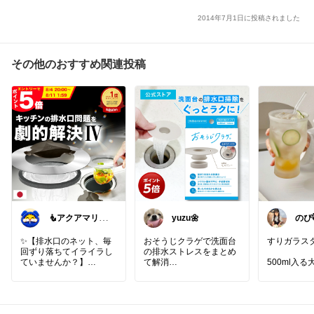
2014年7月1日に投稿されました
その他のおすすめ関連投稿
🧜アクアマリン
yuzu🌼
⚡️暮らしに笑顔
をプラス
✨【排水口のネット、毎
おそうじクラゲで洗面台
すりガラスタ
回ずり落ちてイライラし
の排水ストレスをまとめ
ていませんか？】
て解消
500ml入
マグネットでピタッ。あ
シリコン素材だからサビ
ゃれグラス
の小さなストレスがまる
ないし傷もつきにくい
曇りガラス
ごと消えます♪
髪の毛やゴミをしっかり
える✧︎*。
キャッチしても排水はス