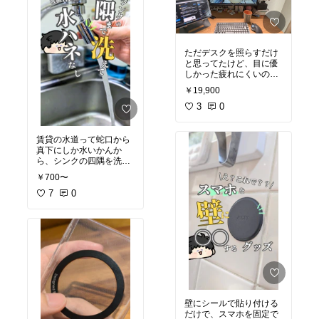
ただデスクを照らすだけ
と思ってたけど、目に優
しかった疲れにくいのが
嬉しい✨
￥19,900
#便利グッズ
3
0
#あったら便
利
#仕事効率化
#テレワ
ーク
#最新テクノロジー
#オリジナル写真
賃貸の水道って蛇口から
真下にしか水いかんか
ら、シンクの四隅を洗え
ない！ゴミを洗い流した
￥700〜
りできへん！！
7
0
かといってゴツい浄水器
みたいなの蛇口に付けた
くないし…と探して2年
以上愛用してるのがコレ
🫶
首が360°ぐるんぐるん回
るからシンクの四隅まで
水が届いて、簡単に掃除
しやすくなる🙆‍♂️ちょっと
壁にシールで貼り付ける
届かんとこがあっても、
だけで、スマホを固定で