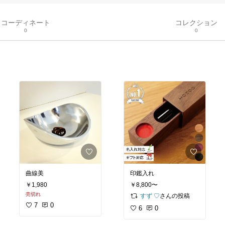
コーディネート
コレクション
0
0
曲線美
印鑑入れ
￥1,980
￥8,800〜
売切れ
さんの投稿
すず︎ ♡
7
0
6
0