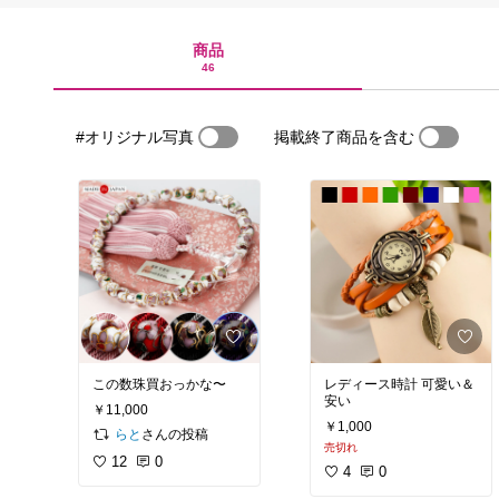
商品
46
#オリジナル写真
掲載終了商品を含む
この数珠買おっかな〜
レディース時計 可愛い＆
安い
￥11,000
￥1,000
さんの投稿
らと
売切れ
12
0
4
0