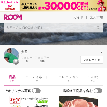
ガイド
楽天市場
|
大吾
フォロー
フォロワー
フォローする
0
389
商品
コーディネート
コレクション
いいね
744
0
3
607
#オリジナル写真
掲載終了商品を含む