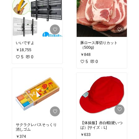
いいですよ
豚ロース厚切りカット
（500g)
￥18,755
￥848
5
0
5
0
【体操服】赤白帽(硬いつ
サクラクレパスそっくり
ば）[サイズ：L]
消しゴム
￥633
￥374