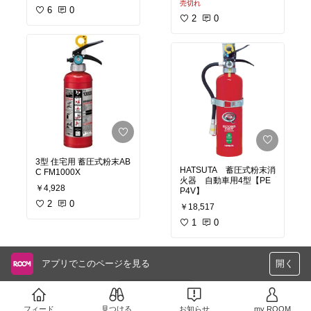
売切れ
6
0
2
0
3型 住宅用 蓄圧式粉末AB
HATSUTA 蓄圧式粉末消
C FM1000X
火器 自動車用4型【PE
￥4,928
P4V】
2
0
￥18,517
1
0
アプリでこのページを見る
開く
さらに読み込む
フィード
見つける
お知らせ
my ROOM