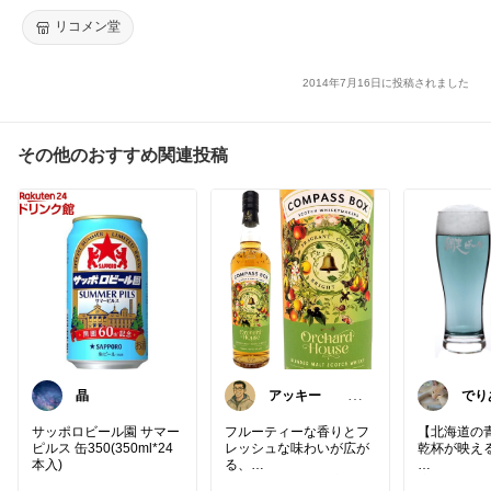
リコメン堂
2014年7月16日に投稿されました
その他のおすすめ関連投稿
晶
アッキー 6
でり
才娘👧子育て中
きの
💪
サッポロビール園 サマー
フルーティーな香りとフ
【北海道の
ピルス 缶350(350ml*24
レッシュな味わいが広が
乾杯が映え
本入)
る、
ウイスキーファン注目の
流氷を思わ