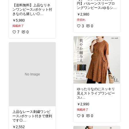
円】バルーンスリーブロ
【送料無料】上品なリネ
ングワンピース♪ゆるシル
ンワンピース♪ポケット付
エットが綺麗♡
￥2,980
サイドポケット付きで便
#ワンピース
#リネン
#上
売切れ
￥5,980
品
#きれいめ
#ワンピース
#ロング丈
#
3
0
掲載終了
秋ファッション
#おしゃ
7
0
れ
No Image
ゆったりなのにスッキリ
見えストライプワンピー
#ワンピース
#夏ファッシ
￥2,990
ョン
#着心地重視
#夏コ
掲載終了
ーデ
#体型カバー
#スト
上品なレース刺繍ワンピ
ライプ
9
0
ース♪ポケット付きで便利
#ワンピース
#夏ファッシ
￥2,552