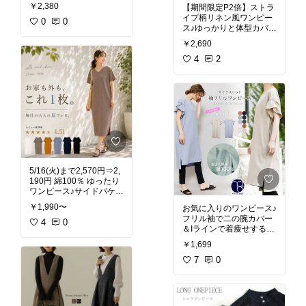
￥2,380
【期間限定P2倍】ストラ
#ワンピース
#夏ファッシ
イプ柄リネン風ワンピー
ョン
0
#体形カバー
0
#綿麻
#
ス♪ゆっかりと体型カバー
リネン風
￥2,690
#ワンピース
#ブチプラ
#
夏ファッション
4
2
#リネン
風
#綿麻
#ゆったり
#体型
カバー
5/16(火)まで2,570円⇒2,
190円 綿100％ ゆったり
ワンピース♪サイドパケッ
￥1,990〜
お気に入りのワンピース♪
#ワンピース
#ワンマイル
フリル袖で二の腕カバー
ウェア
4
#ルームウェア
0
#
＆Iラインで着痩せする
部屋着
#ゆったり
#コッ
し、ポケット付きで便利
トン
#着心地重視
￥1,699
です◎
新色が追加されていたの
7
0
で、リピ購入しました♡
フリル袖Tシャツワンピ
ース サイドスリット 厚手