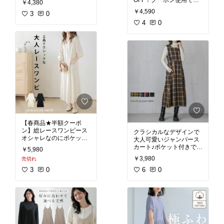
OFF！クーポン使用で】
￥4,380
色コーデ
#韓国ファッシ
ワンピース ロング丈 半袖
￥4,590
ョン
3
0
#ワンピース
4
0
#楽天スーパ
ーSALE
#半額
#体型カバ
ー
#楽ちんファッション
#夏コーデ
#夏ファッショ
ン
【春商品★半額クーポ
ン】総レースワンピース
クラシカルなデザインで
オシャレなのにポケット
大人可愛いジャンパース
カート♪ポケット付きで便
￥5,980
#ワンピース
#レース
#総
￥3,980
売切れ
レース
#春ファッション
#ジャンパースカート
#ワ
#ポケット付き
3
0
ンピース
6
0
#チェック
#上
品
#可愛い
#大人可愛い
#
楽ちんファッション