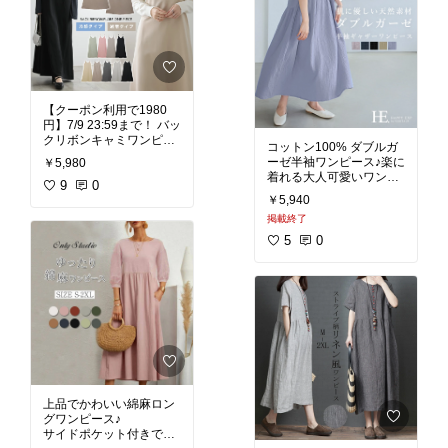
【クーポン利用で1980
円】7/9 23:59まで！ バッ
クリボンキャミワンピー
コットン100% ダブルガ
ーゼ半袖ワンピース♪楽に
￥5,980
#ワンピース
#キャミワン
着れる大人可愛いワンピ
ピ
#楽ちんファッション
9
0
#着心地重視
#夏ファッシ
￥5,940
#ワンピース
#着心地重視
ョン
#夏コーデ
掲載終了
#夏コーデ
#楽ちんファッ
ション
#体型カバー
#ダ
5
0
ブルガーゼ
#コットン
上品でかわいい綿麻ロン
グワンピース♪
サイドポケット付きで便