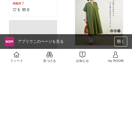
ョン
#2021春夏
#楽ちん
掲載終了
ファッション
#上品
#高
見え
#ナチュラル
5
0
アプリでこのページを見る
開く
Aラインスキッパーワン
No Image
ピース♪
ゆったりシルエットで体
フィード
見つける
お知らせ
my ROOM
型カバー＆ポケット付き
￥1,450
掲載終了
#ワンピース
#夏ファッシ
ョン
#プチプラ
#スキッ
2
0
パーワンピース
#体型カ
バー
後ろリボンウエストマー
クワンピース♪
綿麻でさらっとした生地
と体系カバーもできるナ
￥2,530
チュラルワンピ♡
掲載終了
ポケット付きで便利で
6
0
#ワンピース
#夏ファッシ
ョン
#綿麻
#体系カバー