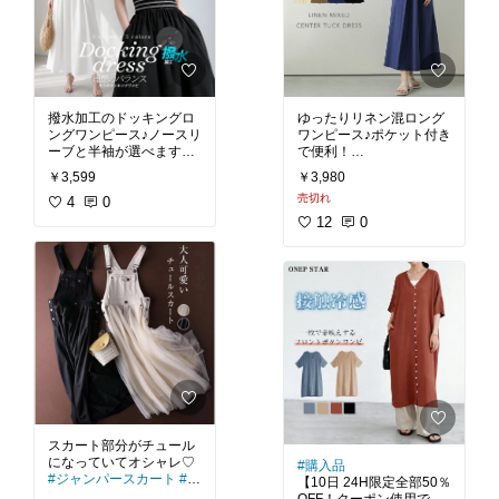
撥水加工のドッキングロ
ゆったりリネン混ロング
ングワンピース♪ノースリ
ワンピース♪ポケット付き
ーブと半袖が選べます。
#ワンピース
#リネン
#プ
￥3,599
￥3,980
#ワンピース
#夏コーデ
#
チプラ
#ゆったりサイズ
売切れ
体型カバー
4
0
#撥水加工
#
#体型カバー
夏ファッション
#簡単コ
12
0
ーデ
#ワンマイルウェア
スカート部分がチュール
#購入品
#ジャンパースカート
#ワ
【10日 24H限定全部50％
ンピース
#オシャレ
#淡