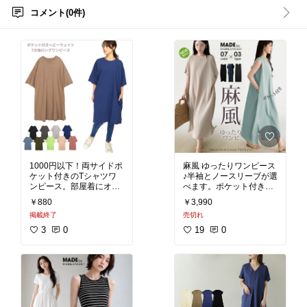
コメント(0件)
1000円以下！両サイドポ
麻風 ゆったりワンピース
ケット付きのTシャツワ
♪半袖とノースリーブが選
ンピース。部屋着にオス
べます。ポケット付きで
￥880
￥3,990
#ワンピース
#部屋着
#ル
#ワンピース
#シンプルコ
掲載終了
売切れ
ームウェア
#シンプルコ
ーデ
#淡色コーデ
#体型
ーデ
#楽ちんファッショ
カバー
#夏コーデ
#夏フ
3
0
19
0
ン
#プチプラ
ァッション
#プチプラ
#
楽ちんコーデ