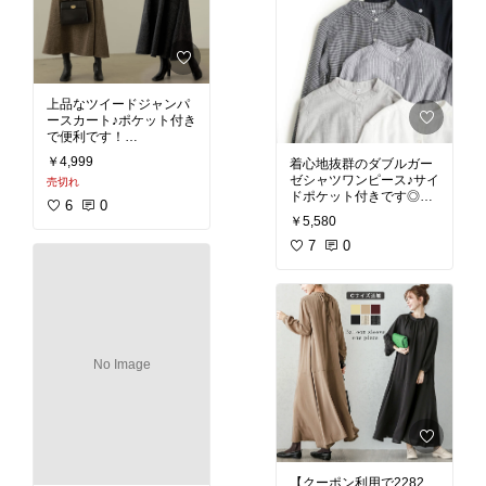
BIGシルエット 半袖 クル
ーネック ひざ丈 M L ワン
ピース ゆったり レディー
ス 春夏 ミリアンデニ メ
#ワンピース
#夏ファッシ
上品なツイードジャンパ
ョン
#フリル袖
#着痩せ
#
ースカート♪ポケット付き
体型カバー
#プチプラ
#2
で便利です！
022春夏
#ワンマイルウ
≪12月15日待望の再販≫
ェア
#楽ちんファッショ
￥4,999
着心地抜群のダブルガー
[低身長サイズ有]ツイード
ン
#ママコーデ
ゼシャツワンピース♪サイ
売切れ
ジャンパースカート レデ
ィース [先行予約受注][1/1
6
0
#ワンピース
#おうちコー
￥5,580
デ
#ダブルガーゼ
#楽ち
#ジャンパースカート
#ワ
んファッション
7
0
#秋ファ
ンピース
#秋冬ファッシ
ッション
#ワンマイルウ
ョン
#低身長サイズ
ェア
#シャツワンピース
No Image
【クーポン利用で2282