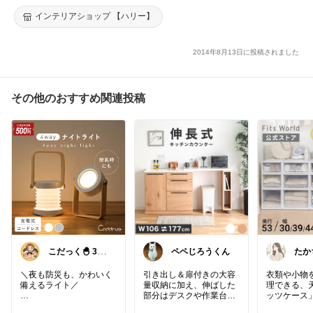
策 diy プチ リフォーム 透明 防犯対策 装飾 飛散防止 震災対策 フ
インテリアショップ 【ハリー】
ィルム 01M
2014年8月13日に投稿されました
その他のおすすめ関連投稿
こだっく🐣 3児
ペペじろうくん
たか
のママ
ンプ
い暮
＼夜も防災も、かわいく
引き出し＆扉付きの大容
衣類や小物
備えるライト／
量収納に加え、伸ばした
理できる、
部分はデスクや作業台と
ッツケース
夜中のトイレ・子どもの
してもマルチに活躍✨
開が豊富だ