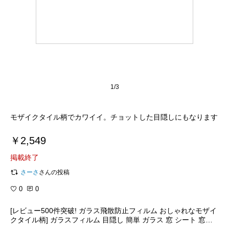
1/3
モザイクタイル柄でカワイイ。チョットした目隠しにもなります
￥2,549
掲載終了
さーさ
さんの投稿
0
0
[レビュー500件突破! ガラス飛散防止フィルム おしゃれなモザイ
クタイル柄] ガラスフィルム 目隠し 簡単 ガラス 窓 シート 窓ガ
ラス サンゲツ GF526 デザイン ステンドグラス ミラー 柄 地震対