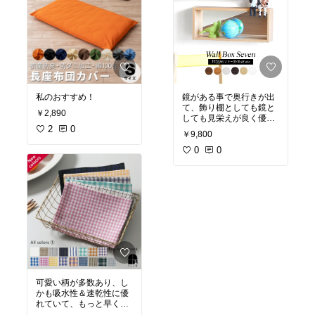
私のおすすめ！
鏡がある事で奥行きが出
て、飾り棚としても鏡と
￥2,890
しても見栄えが良く優秀
2
0
です♪
￥9,800
0
0
可愛い柄が多数あり、し
かも吸水性＆速乾性に優
れていて、もっと早くか
ら使っていればと思いま