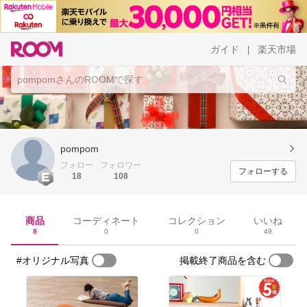
ガイド
楽天市場
|
pompom
フォロー
フォロワー
フォローする
18
108
商品
コーディネート
コレクション
いいね
8
0
0
49
#オリジナル写真
掲載終了商品を含む