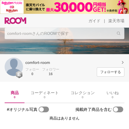
ガイド
楽天市場
|
comfort-room
フォロー
フォロワー
フォローする
0
16
商品
コーディネート
コレクション
いいね
0
0
0
0
#オリジナル写真
掲載終了商品を含む
商品はありません