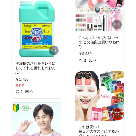
こんなにいっぱいはいっ
て この値段は買いやね(^.
^)
￥5,980
0
0
洗濯槽の汚れをキレイに
してくれる優れものおん
ふ
￥1,750
売切れ
1
0
これは安い！
毎日どのマスクにするか