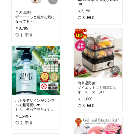
￥2,156
この温度計！
ずーーーっと前から気に
3
0
なってるぅ
可愛い❤︎インテリアにも
￥3,795
GOOD！
1
0
簡単温野菜~
ダイエットにも健康にも
オ・ス・ス・メ♪
￥11,000
ボトルデザインがシンプ
ルで超可愛い❤︎
3
0
もぅ、使って見たぁ⁉︎
ぁたしスムース派♪是非
￥1,540〜
オ・ス・ス・メ♪
2
0