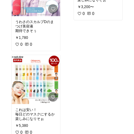
楽しみになりそぉ
￥3,200〜
0
0
うわさのスカルプDのま
つげ美容液︎
期待できそぅ
￥1,780
0
0
これは安い！
毎日どのマスクにするか
￥5,380
0
0