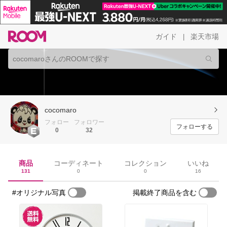
ガイド
楽天市場
|
cocomaro
フォロー
フォロワー
フォローする
0
32
商品
コーディネート
コレクション
いいね
131
0
0
16
#オリジナル写真
掲載終了商品を含む