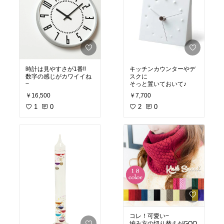
時計は見やすさが1番‼︎
キッチンカウンターやデ
数字の感じがカワイイね
スクに
~
そっと置いておいて♪
￥16,500
￥7,700
1
0
2
0
コレ！可愛い~
編み方の切り替えがGOO