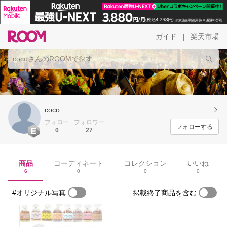
ガイド
楽天市場
|
coco
フォロー
フォロワー
フォローする
0
27
商品
コーディネート
コレクション
いいね
6
0
0
0
#オリジナル写真
掲載終了商品を含む