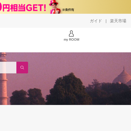
ガイド
楽天市場
|
my ROOM