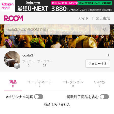
ガイド
楽天市場
|
coala3
フォロー
フォロワー
フォローする
0
12
商品
コーディネート
コレクション
いいね
0
0
0
0
#オリジナル写真
掲載終了商品を含む
商品はありません