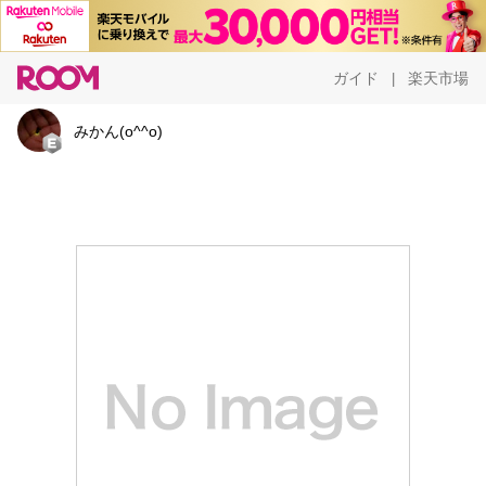
ガイド
楽天市場
|
みかん(o^^o)