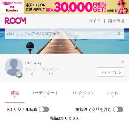
ガイド
楽天市場
|
ckchcjccj
フォロー
フォロワー
フォローする
0
13
商品
コーディネート
コレクション
いいね
0
0
0
0
#オリジナル写真
掲載終了商品を含む
商品はありません