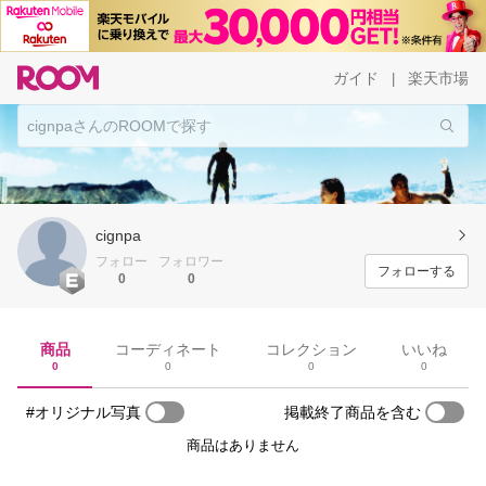
ガイド
楽天市場
|
cignpa
フォロー
フォロワー
フォローする
0
0
商品
コーディネート
コレクション
いいね
0
0
0
0
#オリジナル写真
掲載終了商品を含む
商品はありません