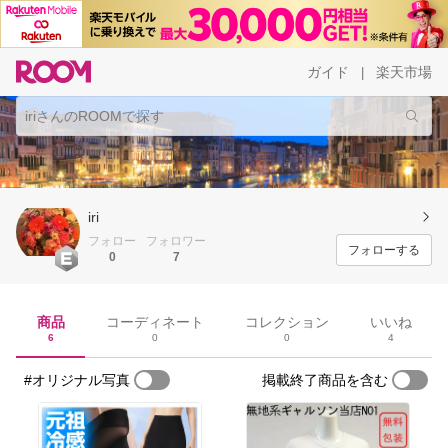
ガイド
楽天市場
|
iri
フォロー
フォロワー
フォローする
0
7
商品
コーディネート
コレクション
いいね
6
0
0
4
#オリジナル写真
掲載終了商品を含む