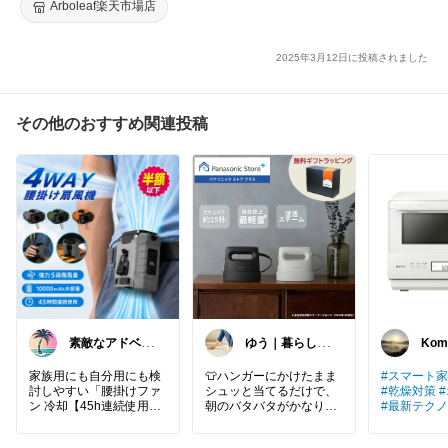
肉痛緩和 一年保証
Arboleaf楽天市場店
2025年3月12日に投稿されました
その他のおすすめ関連投稿
素敵なアドベン
ゆう｜暮らしの
Kom
チャー🌿
お得術
家族用にも自分用にも検
👕ハンガーにかけたまま
#スマート
討しやすい「腰掛けファ
シュッと当てるだけで、
#乾燥対策
ン 冷却【45h連続使用】
朝のバタバタがかなり減
#最新テク
腰掛け」🌞✨ 暑い日の通
りました。
勤・家事・外出を少し快