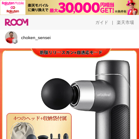
ガイド
楽天市場
|
choken_sensei