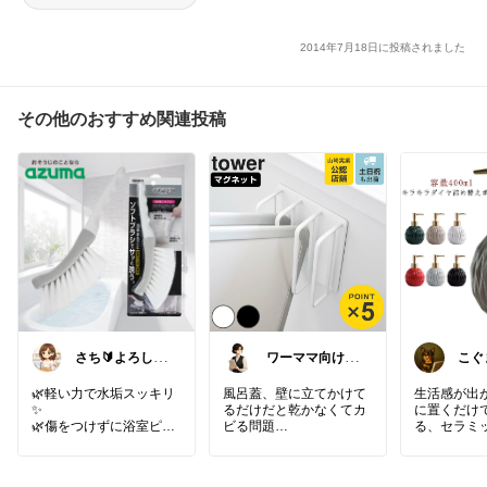
2014年7月18日に投稿されました
その他のおすすめ関連投稿
さち🔰よろしく
ワーママ向け暮
こぐ
お願いします💗
らしの便利グッ
毎日感
ズROOM
🌿軽い力で水垢スッキリ
風呂蓋、壁に立てかけて
生活感が出
✨
るだけだと乾かなくてカ
に置くだけ
🌿傷をつけずに浴室ピカ
ビる問題
る、セラミ
ピカ🧼
落なディスペ
🌿床も壁もこれ1本で完
マグネットで貼るだけの
結🚿
風呂蓋ハンガー導入した
市販の液体