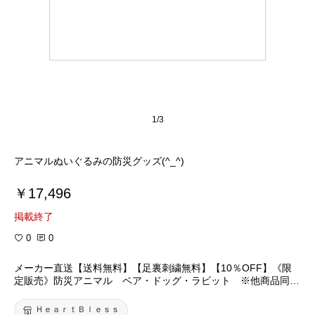
1/3
アニマルぬいぐるみの防災グッズ(^_^)
￥17,496
掲載終了
0
0
メーカー直送【送料無料】【足裏刺繍無料】【10％OFF】《限
定販売》防災アニマル ベア・ドッグ・ラビット ※他商品同梱
不可いざという時に助けてくれる、生まれた時の体重で仕上げる
ウェイトドール【楽ギフ_名入れ】【福袋】【RCP】結婚祝い
ＨｅａｒｔＢｌｅｓｓ