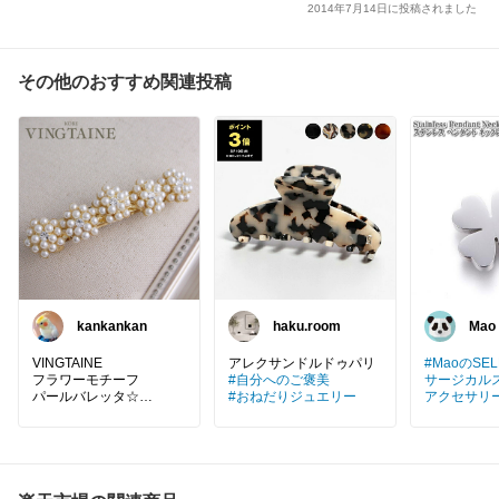
2014年7月14日に投稿されました
その他のおすすめ関連投稿
kankankan
haku.room
Mao
ROO
VINGTAINE
#MaoのSE
フラワーモチーフ
#自分へのご褒美
サージカル
パールバレッタ☆
#おねだりジュエリー
アクセサリ
華やかで可愛い♪
ネックレス
ト
#リング
#ヘアアレンジ
#パール
#
ヘアアクセサリー
#ヘア
クリップ