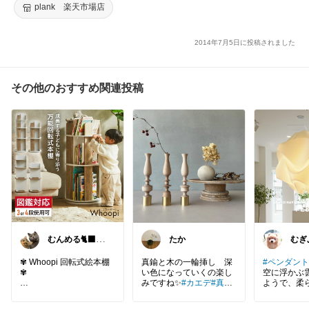
ード 子ども部屋 天然木 スリム 柄
plank 楽天市場店
2014年7月5日に投稿されました
その他のおすすめ関連投稿
むんめる🐈‍⬛猫
たか
むぎ
と快適ライフ🐈
とイ
朝コレ
北欧
✾ Whoopi 回転式絵本棚
真鍮と木の一輪挿し 深
#ペンダント
✾
い色になっていくの楽し
空に浮かぶ
みですね✨
#カエデ
#真鍮
ようで、柔
＊くるくる回転式で全方
#楓
#一輪挿し
#フラワー
とても優し
向から絵本が選べる！
ベース
#お買い物メモ
ライト。