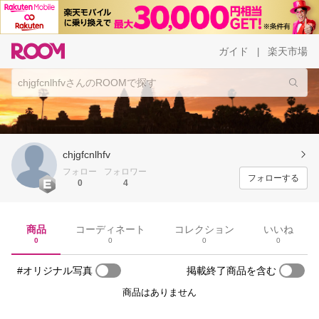
ガイド
楽天市場
|
chjgfcnlhfv
フォロー
フォロワー
フォローする
0
4
商品
コーディネート
コレクション
いいね
0
0
0
0
#オリジナル写真
掲載終了商品を含む
商品はありません