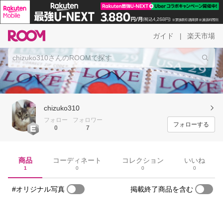
ガイド
楽天市場
|
chizuko310
フォロー
フォロワー
フォローする
0
7
商品
コーディネート
コレクション
いいね
1
0
0
0
#オリジナル写真
掲載終了商品を含む