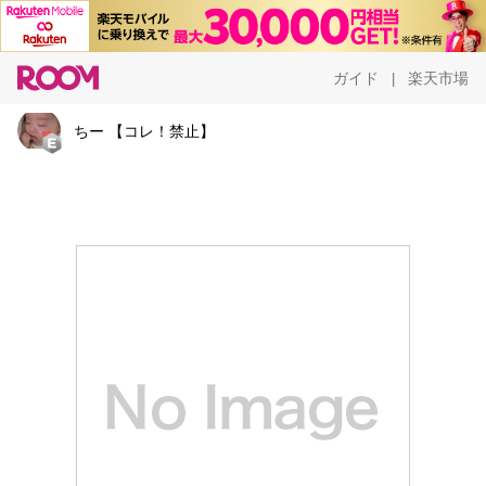
ガイド
楽天市場
|
ちー 【コレ！禁止】