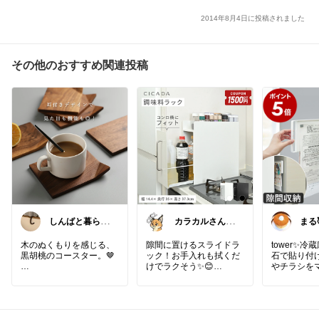
2014年8月4日に投稿されました
その他のおすすめ関連投稿
しんばと暮らす
カラカルさん_
まる
日々
CRCL😺朝コレ
がと
4時
す💕
木のぬくもりを感じる、
隙間に置けるスライドラ
tower✨️
黒胡桃のコースター。🤎
ック！お手入れも拭くだ
石で貼り付
けでラクそう✨😊
やチラシを
耳付きで持ちやすく、
貼り付けら
カップを置くだけでいつ
【 🧂 隠して生活感をオ
パネル。ス
ものお茶時間がちょっと
フ！磁石でしっかり固定
段は隠して
素敵に。
できる調味料ラック 】
◎。裏面も