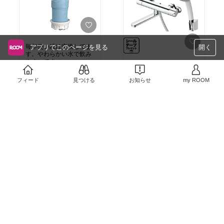
毎年使い続け交換してま
アプリでこのページを見る
開く
す。やわらかい水で飲み
やすいです。
シャワーが止まらなくな
ったのでDIY！！
￥8,850
フィード
見つける
お知らせ
my ROOM
￥18,687
0
0
2
0
￥11,880〜
売切れ
いーね
2
0
￥5,480〜