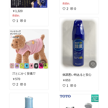
売切れ
2
0
￥1,320
売切れ
1
0
⤴️⤴️とにかく安価⤴️⤴️
体調悪い時あると安心
￥570
￥653
2
0
1
0