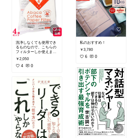
洗浄しなくても使用でき
私のおすすめ！
るものなので、こちらの
￥3,780
フィルターしか使えませ
ん。とても良い製品で
6
0
￥2,050
す。送料の問題ごあると
思いますが、もう少し安
4
0
くなってもらえると助か
ります。