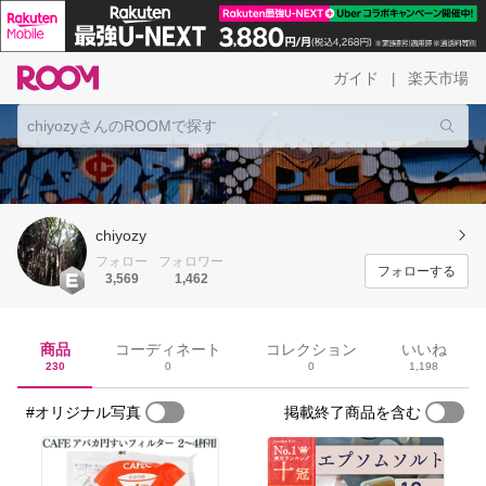
ガイド
楽天市場
|
chiyozy
フォロー
フォロワー
フォローする
3,569
1,462
商品
コーディネート
コレクション
いいね
230
0
0
1,198
#オリジナル写真
掲載終了商品を含む