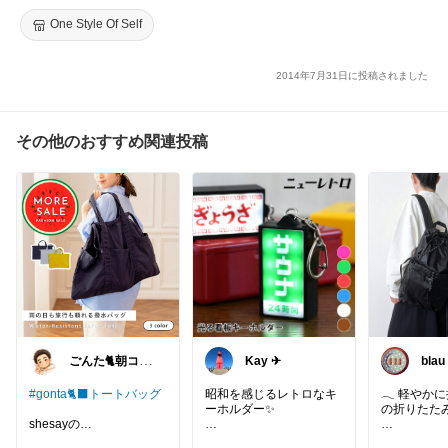
バッグ 通勤 通学 トートバッグ 大容量 軽い トートバッグ 軽量
マザーズバッグ ママバッグ トートバッグ【あす楽_土曜営業】
One Style Of Self
2014年7月31日に投稿されました
その他のおすすめ関連投稿
ごんた🐈朝コレ
Kay ✈︎
blau
🐈‍⬛
#gonta🐈‍⬛トートバッグ
昭和を感じるレトロなキ
𓂃 軽やか
ーホルダー✨
の折りたたみ
shesayの
大きな撥水バッグ✨
スイッチをオンにすると
身軽に出か