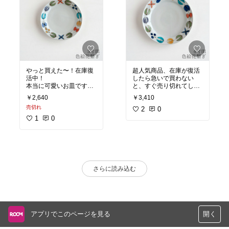
やっと買えた〜！在庫復
超人気商品、在庫が復活
活中！
したら急いで買わない
本当に可愛いお皿です。
と、すぐ売り切れてしま
在庫のあるうちに、ポチ
います。長期欠品中なの
￥2,640
￥3,410
がオススメです！(*^_^*)
で、お気に入り登録か、
売切れ
再入荷のお知らせの登録
2
0
をオススメします。
1
0
さらに読み込む
アプリでこのページを見る
開く