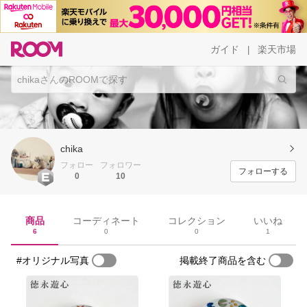
ガイド
楽天市場
|
chika
フォロー
フォロワー
フォローする
0
10
商品
コーディネート
コレクション
いいね
6
0
0
1
#オリジナル写真
掲載終了商品を含む