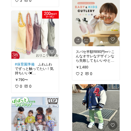
3
0
スパセ半額‼️890円👀✨こ
んなオサレなデザインな
ら失敗してもいいやと思
#保育園準備
ふわふわ
えるありがたいお値段✨
￥1,480
でずっと触ってたい！気
グレージュをポチったよ
持ちいい💓
😊気に入ってくれるとい
2
0
これは息子も気にいるは
いな👦🏻
￥790〜
ず😁
0
0