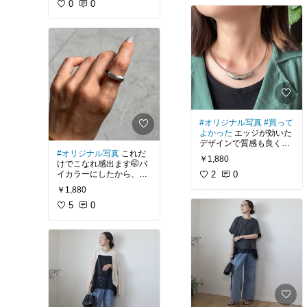
0
0
#オリジナル写真
#買って
よかった
エッジが効いた
デザインで質感も良く
#オリジナル写真
これだ
て、モード感高まる感じ
￥1,880
けでこなれ感出ます🤭バ
がドタイプ🧡マグネット
イカラーにしたから、ミ
でつけやすいよ〜
2
0
ックス派の私には最高で
￥1,880
す🙌
5
0