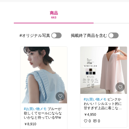
商品
663
#オリジナル写真
掲載終了商品を含む
#お買い物メモ
ピンクか
わいい！シルエット的に
甘すぎず上品に着こなせ
#お買い物メモ
ブルーが
そう💓
欲しくてセールにならな
￥4,950
いかなと待っている🩵w
0
0
￥8,910