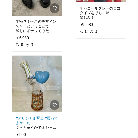
チャコールグレーのロゴ
タイプをぽちっ🩶
楽しみ！
半額？！👀このデザイン
￥5,980
で？！ということで、
試しにポチッてみた！！
0
0
大当たりだといいな💓
￥6,980
0
0
#オリジナル写真
#買って
よかった
ぐっと華やかでオシャレ
な雰囲気に仕上がる！
￥900
手持ちで写真撮影するの