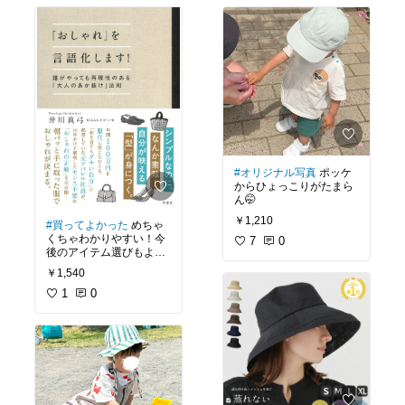
レミアムタイプにしまし
た！
#オリジナル写真
ポッケ
からひょっこりがたまら
ん🤭
￥1,210
#買ってよかった
めちゃ
くちゃわかりやすい！今
7
0
後のアイテム選びもより
失敗がなくなり、断捨離
￥1,540
もスムーズにできそう🙌
40代おしゃれ迷子の人は
1
0
ぜひ読んでみてほしい！