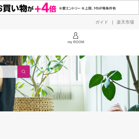
ガイド
楽天市場
|
my ROOM