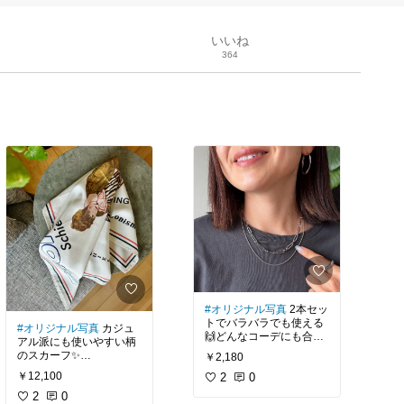
いいね
364
#オリジナル写真
2本セッ
トでバラバラでも使える
#オリジナル写真
カジュ
🙌どんなコーデにも合わ
アル派にも使いやすい柄
せやすくて、ヘビロテし
のスカーフ✨
￥2,180
てるー！
どこを見せてもこなれて
￥12,100
2
0
見えるし、今っぽさも🫶
買ってよかった‼️
2
0