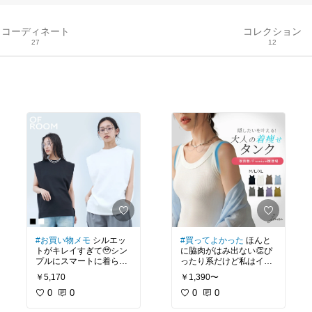
コーディネート
コレクション
27
12
#お買い物メモ
シルエッ
#買ってよかった
ほんと
トがキレイすぎて🥹シン
に脇肉がはみ出ない👏ぴ
プルにスマートに着られ
ったり系だけど私はイン
そう👀✨
ナーとして使うので問題
￥5,170
￥1,390〜
なし！ホワイト買って、
0
0
ブラックも追加購入した
0
0
🤭どちらもコットンのプ