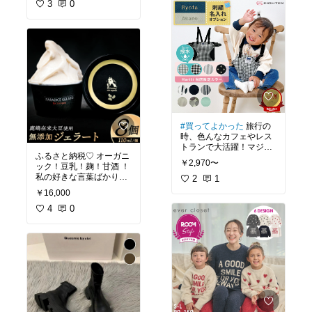
3
0
#買ってよかった
旅行の
時、色んなカフェやレス
トランで大活躍！マジで
ふるさと納税♡ オーガニ
買って良かった✨持ち運
￥2,970〜
ック！豆乳！麹！甘酒 ！
びやすくてありがたし♡
私の好きな言葉ばかりw
2
1
めちゃ楽しみ😋
￥16,000
4
0