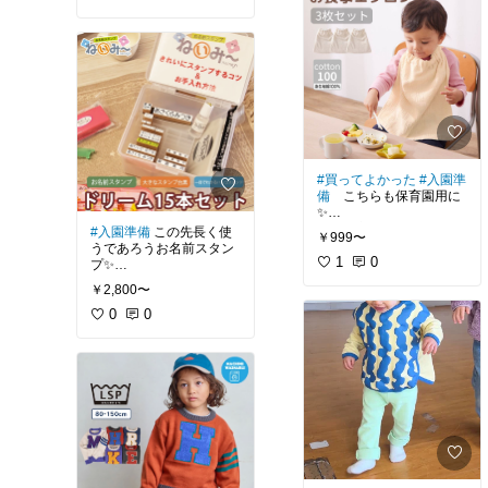
#買ってよかった
#入園準
備
こちらも保育園用に
✨
コスパ良し！生地もしっ
#入園準備
この先長く使
￥999〜
かりしてた😊
うであろうお名前スタン
1
0
プ✨
15本セットで使い勝手も
￥2,800〜
良く大助かり🙌無駄に押
したくなるw
0
0