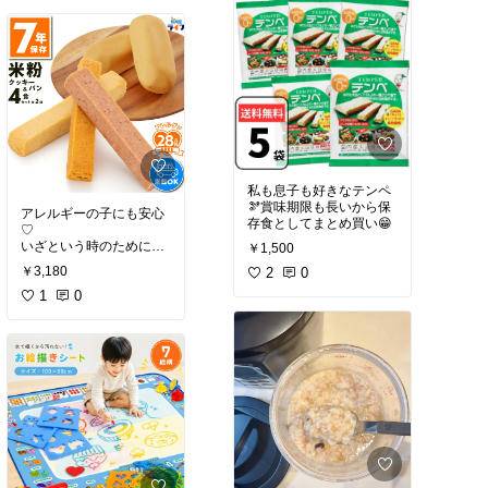
私も息子も好きなテンペ
🫘賞味期限も長いから保
アレルギーの子にも安心
存食としてまとめ買い😁
♡
いざという時のために！
￥1,500
買ってみた✨
￥3,180
2
0
1
0