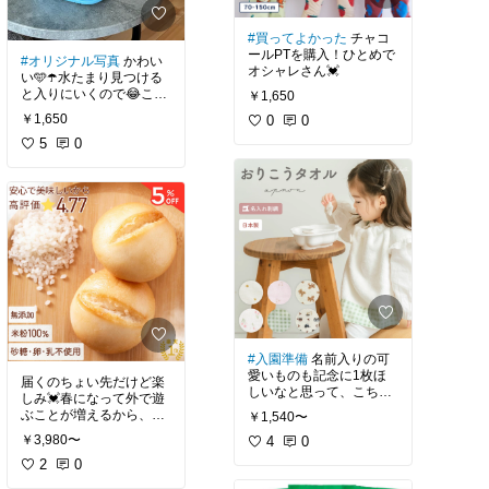
#買ってよかった
チャコ
ールPTを購入！ひとめで
#オリジナル写真
かわい
オシャレさん💓
い🩵☂️水たまり見つける
と入りにいくので😂これ
￥1,650
から梅雨も来るし一つあ
￥1,650
0
0
ると便利だね！
5
0
#入園準備
名前入りの可
愛いものも記念に1枚ほ
届くのちょい先だけど楽
しいなと思って、こちら
しみ💓春になって外で遊
のスターにシルバーで名
ぶことが増えるから、ピ
￥1,540〜
入れ🩶男の子にもかわい
クニックや出先でのおや
￥3,980〜
らしく、名前入りはとに
4
0
つにピッタリ🥖
かく便利😁✨
2
0