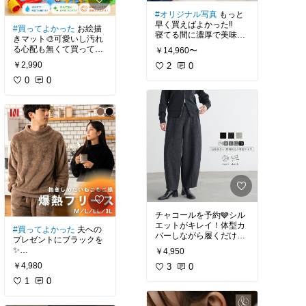
#オリジナル写真
もっと
早く買えばよかった‼️
#買ってよかった
お絵描
寝てる間に濃厚で美味し
きマット🎨可愛いし汚れ
い酵素玄米甘酒完成🙌
る心配も無くて買って大
￥14,960〜
発酵あんこも簡単🫘これ
正解🙌遊びに来た妹も
￥2,990
は便利すぎる💓
2
0
『可愛い！』と早速甥っ
カラーはブラックにして
子のために買うって😁
0
0
正解👍高級感もあって良
き♪
チャコールを予約🩶シル
エットがキレイ！体型カ
#買ってよかった
夫への
バーしながら履くだけで
プレゼントにブラックを
今っぽいスタイル完成🙌
✨
￥4,950
軽くてめちゃ暖かいと喜
￥4,980
3
0
んでくれて、たくさん着
てる😁
1
0
1番大きいサイズにした
けど、大きすぎることな