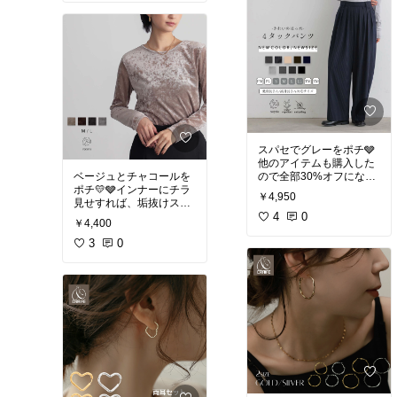
スパセでグレーをポチ🩶
他のアイテムも購入した
ベージュとチャコールを
ので全部30%オフになっ
ポチ💛🩶インナーにチラ
て嬉しい🥹
￥4,950
見せすれば、垢抜けスタ
イルになること間違いな
4
0
￥4,400
し✨
3
0