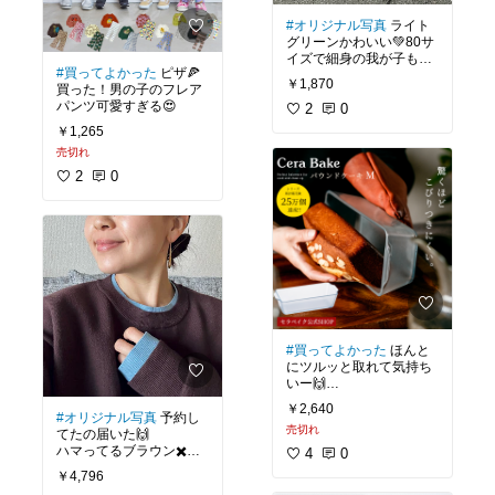
#オリジナル写真
ライト
グリーンかわいい💚80サ
イズで細身の我が子も程
#買ってよかった
ピザ🍕
よくフィットしてくれ
￥1,870
買った！男の子のフレア
た！生地もしっかりして
パンツ可愛すぎる😍
て、お安いのでイロチ買
2
0
いしたい😁
￥1,265
売切れ
2
0
#買ってよかった
ほんと
にツルッと取れて気持ち
いー🙌
早く買えばよかった！ノ
￥2,640
ンストレス！
#オリジナル写真
予約し
売切れ
てたの届いた🙌
ハマってるブラウン✖️ブ
4
0
ルー🩵🤎やはり可愛すぎ
￥4,796
る配色