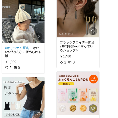
く程よいゆとりもあって
良かった🙌
ブラックフライデー開始
2時間半額👀ハマってい
#オリジナル写真
かわ
るショップ✨
いい‼️みんなに褒められる
どれもデザイン良し！質
🙌
￥1,480
感よし！でこれもドタイ
こちらはベージュです💛
￥1,990
プ🤭
2
0
2
0