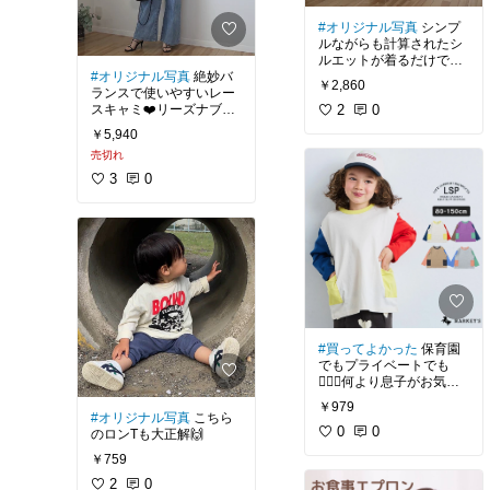
#オリジナル写真
シンプ
ルながらも計算されたシ
ルエットが着るだけでこ
#オリジナル写真
絶妙バ
なれ感を出してくれるロ
￥2,860
ランスで使いやすいレー
ゴT👕グレーはロゴが目
スキャミ❤️リーズナブル
立ちすぎず大人がシック
2
0
なのに上質でかなり良き
に使いやすいので、ヘビ
￥5,940
お買い物をした🤭
ロテ確定🩶
売切れ
3
0
#買ってよかった
保育園
でもプライベートでも
🙆‍♀️✨何より息子がお気に
入り💓
￥979
#オリジナル写真
こちら
0
0
のロンTも大正解🙌
￥759
2
0