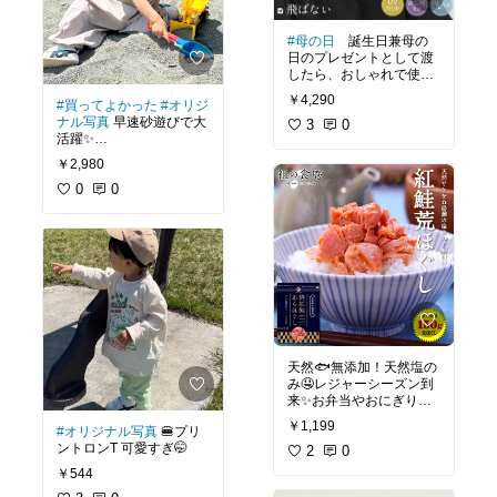
#母の日
誕生日兼母の
日のプレゼントとして渡
したら、おしゃれで使い
やすそうとても喜んでも
￥4,290
#買ってよかった
#オリジ
らえた✨軽くて風に飛ば
ナル写真
早速砂遊びで大
されにくいから、畑仕事
3
0
活躍✨
の時にも◎
カラーもおしゃれで可愛
￥2,980
い🩷
0
0
天然🐟無添加！天然塩の
み🤤レジャーシーズン到
来✨お弁当やおにぎり🍙
に大活躍間違いなし！
￥1,199
#オリジナル写真
🍔プリ
ントロンT 可愛すぎ🤭
2
0
￥544