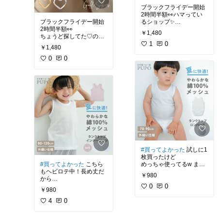
ブラックフライデー開始
2時間半額👀ハマってい
ブラックフライデー開始
るショップ✨
2時間半額👀
どれもデザイン良し！質
￥1,480
ちょうど探してた♡のフ
感よし！でここのばっか
ープピアス✨
りつけてる🤭
1
0
￥1,480
0
0
#買ってよかった
試しに1
枚買ったけど
#買ってよかった
こちら
めっちゃ使ってるw まだ
もヘビロテ中！長め丈だ
まだ残暑だろうから
￥980
から
買い足そうかな💡
お腹でちゃわないのも嬉
0
0
￥980
しい😊
4
0