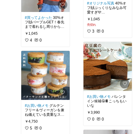
#オリジナル写真
40%オ
フ🙌ぷっくりなみなみ可
#キッズコーデ
#買ってよ
#買ってよかった
30%オ
￥1,045
かった
フ🙌パープルGET！春先
売切れ
まで着れるし周りからも
褒められる🤭何より母の
3
0
￥1,045
テンションも上がるかわ
ゆ服💜
4
0
#お買い物メモ
バレンタ
イン候補🤤🍫こっちもい
#お買い物メモ
グルテン
いな
フリー＆ヴィーガンを兼
￥3,990
ね備えている貴重なスイ
ーツ🥹💓これも食べてみ
0
0
￥4,750
たい
5
0