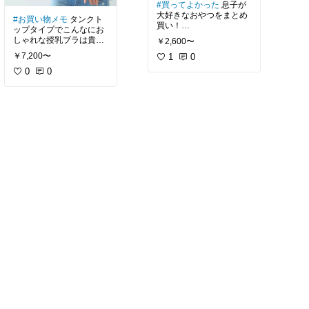
#買ってよかった
息子が
大好きなおやつをまとめ
#お買い物メモ
タンクト
買い！
ップタイプでこんなにお
私も安心してあげられる
しゃれな授乳ブラは貴重
￥2,600〜
ので大助かり💓
✨見えてもいいって助か
￥7,200〜
1
0
る🥺
0
0