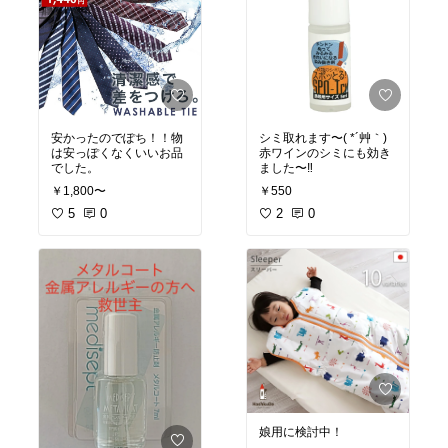
安かったのでぽち！！物
シミ取れます〜( *´艸｀)
は安っぽくなくいいお品
赤ワインのシミにも効き
でした。
ました〜‼︎
￥1,800〜
￥550
5
0
2
0
娘用に検討中！