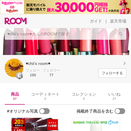
ガイド
楽天市場
|
♥︎chii’s room♥︎
フォロー
フォロワー
フォローする
100
77
商品
コーディネート
コレクション
いいね
27
0
0
27
#オリジナル写真
掲載終了商品を含む