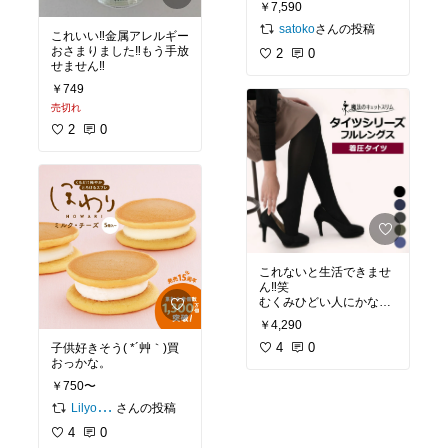
￥7,590
さんの投稿
satoko
これいい‼︎金属アレルギー
おさまりました‼︎もう手放
2
0
せません‼︎
￥749
売切れ
2
0
これないと生活できませ
ん‼︎笑
むくみひどい人にかなり
おすすめです♥︎
￥4,290
4
0
子供好きそう( *´艸｀)買
おっかな。
￥750〜
さんの投稿
Lilyorange
4
0