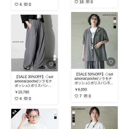
86 [衣類] ユ00582
クワイドイージーパンツ
18
0
4
0
ジーラ パンツ その他のパ
ンツ ブラック ベージュ
ネイビー グレー ブラウン
【SALE 50%OFF】◇sol
【SALE 30%OFF】◇sol
amonat poche(ソラモナ
amonat poche(ソラモナ
ポッシェ) ポリスパン5分
ポッシェ) ポリスパンワ
袖オープンシャツ トップ
￥6,050
イドパンツ スラックス セ
ス オープンカラー 開襟
￥10,780
ットアップ可能 ボトムス
[poche-ps-kks] セール
7
0
レディース WOODY HO
4
0
USE ウッディーハウス
中年の部屋 白 黒 ホワイ
ト グレー ブラック [poch
e-ps-wpt] セール