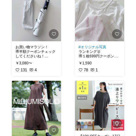
お買い物マラソン！
#オリジナル写真
🉐半額クーポンチェック
ランキング🥇
してくださいね！
🉐１枚699円クーポンチ
ェックしてください
￥3,080〜
￥1,590
#オリジナル写真
ね！！！！！
131
4
ちょうど良いシアー感で
78
1
私も愛用してます＾＾
軽くて折りたたみやす
い！
「安全設計フレーム」 オ
【期間限定：最安1枚699
フホワイト
円～！3枚購入クーポン
で】【年間ランキング7
折りたたみ傘は袋に収納
位】 ロンT レイヤード シ
する際に
アー トップス tシャツ 長
いつもストレスを感じて
袖 ハイネック クルーネッ
いましたが
ク ボートネック サイドス
こちらの傘は形状記憶で
リット 重ね着 インナー
しまうのがとっても楽で
【シアーロングスリーブ
す。
Tシャツ】シースルー UV
タンクトップがページ内