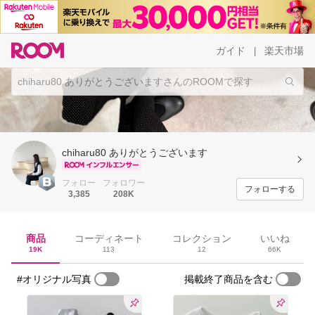
ガイド
楽天市場
|
chiharu80 ありがとうございます
フォロー
フォロワー
フォローする
3,385
208K
商品
コーディネート
コレクション
いいね
19K
113
12
66K
#オリジナル写真
掲載終了商品を含む