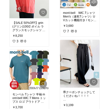
mont-bell WIC.Tシャツ
Men's（速乾Tシャツ）U
Vカット機能付き / モンベ
【SALE 50%OFF】grin
ル 登山から日常まで快適
￥3,680
(グリン)100/2 ボイル ラ
な着心地 / ウイックロン
グランスモックシャツ ブ
素材でサラッと爽快 / 14
7
0
ラウス【メール便対応
色バリエーション / アウ
￥8,250
可】 [8261T-018] セール
トドアウェア / いっぽ一
3
0
歩堂
🉐クーポンチェックして
モンベル Tシャツ 半袖 m
くださいね！！！！
ont-bell WIC.T Mens トッ
プス ロゴ アウトドア メ
【SALE／19%OFF】Gee
￥3,199
ンズ ユニセックス 11146
RA 上品見えダブルタッ
￥3,700