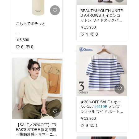
BEAUTY&YOUTH UNITE
D ARROWS ナイロンコ
ットン ワイドタックパン
こちらでポチッと
ツ ウォッシャブル ビュー
￥15,950
ティー＆ユース ユナイ
テッドアローズ パンツ そ
4
0
#買ってよかった
#おすす
の他のパンツ ブルー ピン
￥5,500
め
#時短美容
#おうち
ク ホワイト ブラック【送
エステ
6
#おすすめスキン
0
料無料】
ケア
#ベストコスメ
★30％OFF SALE！オー
シバル /
#6119B
メンズ
ラッセル ワイド ボートネ
ックハーフスリーブ バス
￥13,860
クシャツ 半袖 ボーダーT
【SALE／20%OFF】FR
シャツORCIVAL / Men's
9
1
EAK'S STORE 限定展開
Rachel Wide Boat Neck
＜接触冷感＞サマーニッ
Half Sleeve Basque Shirt
ト半袖ポロシャツ フリー