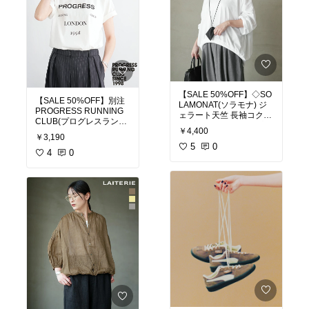
【SALE 50%OFF】◇SO
【SALE 50%OFF】別注
LAMONAT(ソラモナ) ジ
PROGRESS RUNNING
ェラート天竺 長袖コクー
CLUB(プログレスランニ
ンプルオーバー トップス
￥4,400
ングクラブ) LONDON S/
Tシャツ カットソー【日
￥3,190
S T ロンドン ショートス
本製】 [SMA-JT-LGCOC]
5
0
リーブティー 半袖Tシャ
4
0
セール
ツ カットソー トップス
【メール便対応可】 [25S
S-WHLONDONCTN] セ
ール