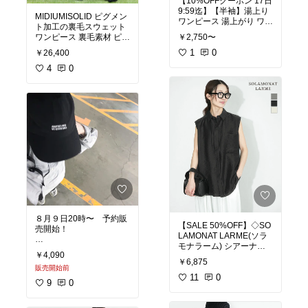
【10%OFFクーポン 17日
ワンタッチの開閉がこん
最安
#オリジナル写真
#
9:59迄】【半袖】湯上り
なに 楽なものなんだと感
オリジナル写真
MIDIUMISOLID ピグメン
ワンピース 湯上がり ワン
動してます。
ト加工の裏毛スウェット
ピース 湯上がり ガーゼ
自動開閉なのに軽くて 持
￥2,750〜
ワンピース 裏毛素材 ピグ
ウェア ルームウェア バス
ち運びも苦になりませ
メント染 レディース 柿渋
ローブ／湯上り ガーゼ ワ
1
0
￥26,400
ん。
ブラウン ロングワンピー
ンピース ルームワンピー
オフホワイトのクリーン
ス ミディウミソリッド 3-
4
0
ス 綿100%／bon momen
な 感じもとっても良いで
152180【送料無料】
t【ネコポス送料無料】
す◎
家族用にまた購入したい
と思います。
#日傘
#雨晴兼用
#形
状記憶
#ファッション雑貨
#紫外
線対策
#プチプラ
#UVカット
８月９日20時〜 予約販
【SALE 50%OFF】◇SO
売開始！
LAMONAT LARME(ソラ
モナラーム) シアーナイ
￥4,090
ロンノースリーブシャツ
#オリジナル写真
￥6,875
トップス レディース シャ
販売開始前
ツ [LARM-IT-SNNS] セー
11
0
サイズも良かったし
9
0
ル
スカーフついての価格も
嬉しい！