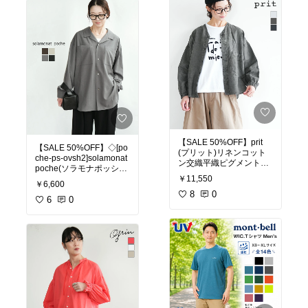
撥水加工にuv効果もあり
キャップの裏はメッシュ
裏地がついていて
蒸れにくいのもありがた
い！
再販希望！
ANME アンメ 接触冷感 U
Vカット(UPF50＋) 撥水
加工 ナイロン ロゴ キャ
ップ 【スカーフ付き/2点
セット】 レディース メン
ズ 男女兼用 ユニセックス
【SALE 50%OFF】prit
【SALE 50%OFF】◇[po
ノームコア グッズ 帽子
(プリット)リネンコット
che-ps-ovsh2]solamonat
ハット ストール 機能性 U
ン交織平織ピグメント加
poche(ソラモナポッシェ)
Vケア カジュアル セット
工 ノーカラービッグシャ
￥11,550
ポリスパンオープンカラ
アップ 春夏 春 夏 秋 冬
ツ 羽織り [P81602] セー
￥6,600
ーシャツ トップス オーバ
ル
8
0
ーシャツ レディース セー
6
0
ル