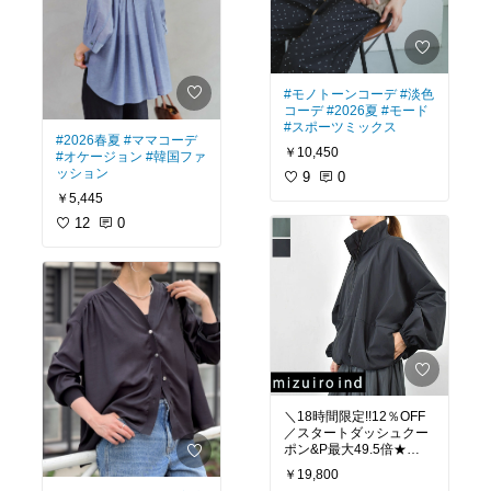
#モノトーンコーデ
#淡色
コーデ
#2026夏
#モード
#スポーツミックス
#2026春夏
#ママコーデ
￥10,450
#オケージョン
#韓国ファ
ッション
9
0
￥5,445
12
0
＼18時間限定!!12％OFF
／スタートダッシュクー
ポン&P最大49.5倍★
!!8/4(火)20:00～8/5(水)1
￥19,800
3:59まで mizuiro ind (ミ