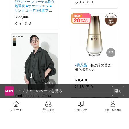
#ワントーンコーデ
#着心
ズイロインド)high neck z
13
0
地重視
#オケージョン
#
ip blouson 2colormade in
リンクコーデ
#韓国ファ
japan3-270080
ッション
￥22,000
7
0
#購入品
私は詰め替え
用をポチッと
🉐＼神トク! 20％OFF+全
￥8,910
品Pアップ／【資生堂認
定ショップ】24.9.21ne
13
0
アプリでこのページを見る
開く
w! エリクシール シュペリ
エル ザ セラム aa 50mL
◇mizuiro ind (ミズイロ
【医薬部外品】
インド) high neck zip blo
uson ハイネックジップブ
ルゾン レディース ジャケ
フィード
見つける
お知らせ
my ROOM
￥19,800
ット ライトアウター 羽織
り シンプル カジュアル
16
0
長袖 [3-270080]