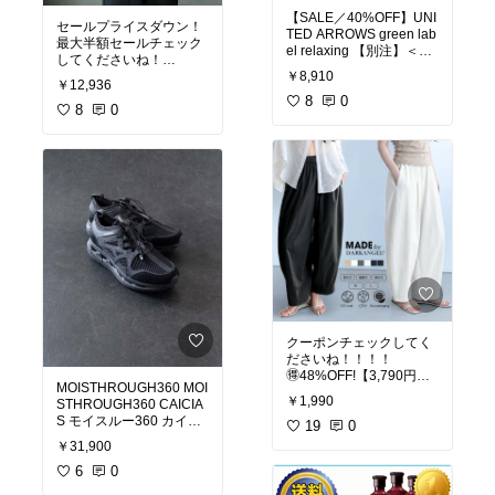
【SALE／40%OFF】UNI
セールプライスダウン！
TED ARROWS green lab
最大半額セールチェック
el relaxing 【別注】＜PU
してくださいね！
MA＞パレルモ スニーカ
￥8,910
ー ユナイテッドアローズ
￥12,936
LAITERIE(レイトリー)ラ
グリーンレーベルリラク
8
0
ミーテンセル フレンチ綾
8
0
シング シューズ・靴 スニ
ブラウス レディース トッ
ーカー グリーン【送料無
プス[LB26204]
料】
クーポンチェックしてく
ださいね！！！！
🉐48%OFF!【3,790円→
MOISTHROUGH360 MOI
1,990円！】速乾 UVカッ
￥1,990
STHROUGH360 CAICIA
ト イージー コクーンパン
S モイスルー360 カイキ
ツ レディース ボトム パ
19
0
アス コンポジット シュー
ンツ カーブパンツ チノパ
￥31,900
ズ・靴 スニーカー ベージ
ンツ バレルレッグ 春 夏
ュ ブラック【送料無料】
6
0
秋 冬 低身長 高身長 洗濯
可【 イージーコクーンパ