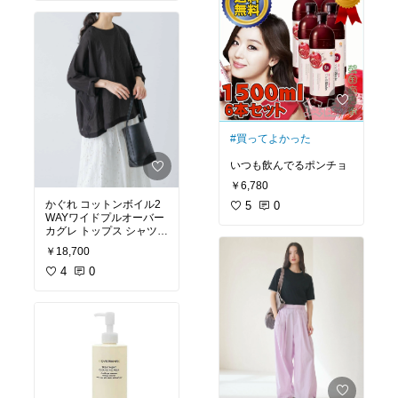
ンツ】
#買ってよかった
いつも飲んでるポンチョ
￥6,780
かぐれ コットンボイル2
5
0
WAYワイドプルオーバー
カグレ トップス シャツ・
ブラウス ブラック【送料
￥18,700
無料】
4
0