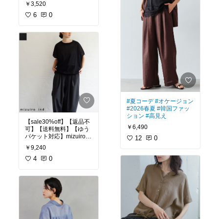
全3色
￥3,520
クスストア トップス ニッ
ト ブラック グリーン レ
6
0
ッド ベージュ ピンク ブ
ラウン ネイビー
#夏コーデ
#オケージョン
#2026春夏
#韓国ファッ
ション
#高見え
【sale30%off】【返品不
￥6,490
可】【送料無料】【ゆう
パケット対応】mizuiro in
12
0
d（ミズイロインド）ワ
￥9,240
イドコクーンシアーベス
ト
4
0