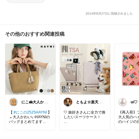
2014年8月27日に投稿されました
その他のおすすめ関連投稿
にこ🍰大人かわ
ともよ☆楽天R
ui♡
いいコレクショ
OOM
ン
【
#にこの2525HAYNI
】
🤍 旅好きさんに全力で推
｟再入荷｠
←大人かわいいHAYNIの
したいスーツケース！
大人気のハイジ
バッグまとめてます
のハイジの
フロントオープンだから
ぐ…！続々
詳しくは《楽天市場で詳
空港や新幹線でもPCや小
アイテムが
細を見る》をクリックし
物がサッと取り出せる✨
✨