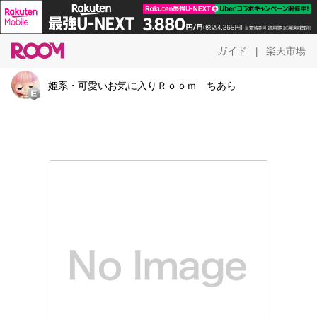
ガイド
楽天市場
|
姫系・可愛いお気に入りＲｏｏｍ ちあら