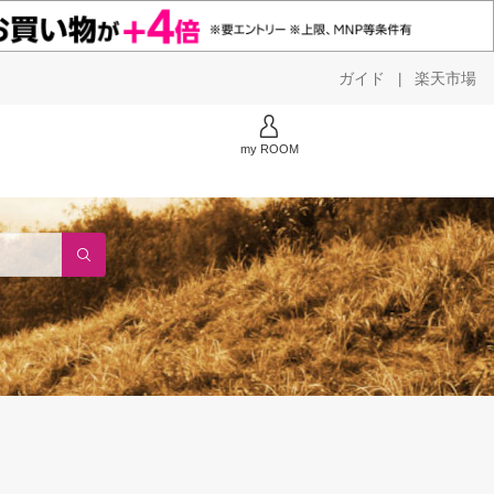
ガイド
楽天市場
|
my ROOM