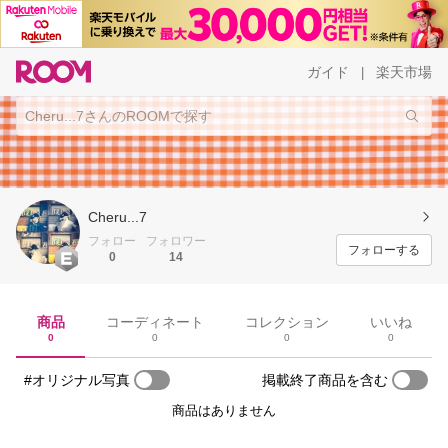
ガイド
楽天市場
|
Cheru...7
フォロー
フォロワー
フォローする
0
14
商品
コーディネート
コレクション
いいね
0
0
0
0
#オリジナル写真
掲載終了商品を含む
商品はありません